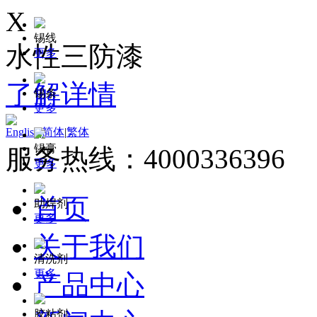
X
锡线
水性三防漆
更多
了解详情
锡条
更多
English
|
简体
|
繁体
锡膏
服务热线：4000336396
更多
首页
助焊剂
更多
关于我们
清洗剂
更多
产品中心
胶粘剂