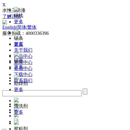
X
水性三防漆
锡线
了解详情
更多
English
|
简体
|
繁体
服务热线：4000336396
锡条
首页
更多
关于我们
产品中心
锡膏
新闻中心
更多
会员中心
下载中心
联系我们
助焊剂
更多
清洗剂
更多
胶粘剂