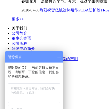
春暖花开，是播种的季节。今天，在这个生机盎然，
2020-07-30
热烈祝贺亿铖达热熔型PCBA防护胶TR6
更多>>
关于我们
公司简介
董事会寄语
公司历程
研发中心简介
参与起草的中国国家标准
请您留言
公司关于无冲突金属的采购政策的声明
联系我们
感谢您的关注，当前客服人员不在
线，请填写一下您的信息，我们会
产品中心
尽快和您联系。
锡线
锡条
锡膏
助焊剂
清洗剂
胶粘剂
预成型焊片