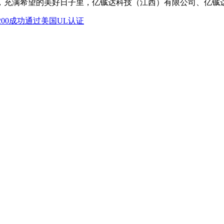
充满希望的美好日子里，亿铖达科技（江西）有限公司、亿铖达新
200成功通过美国UL认证