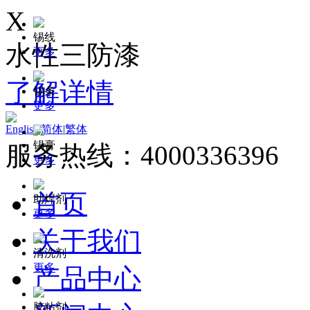
X
锡线
水性三防漆
更多
了解详情
锡条
更多
English
|
简体
|
繁体
锡膏
服务热线：4000336396
更多
首页
助焊剂
更多
关于我们
清洗剂
更多
产品中心
胶粘剂