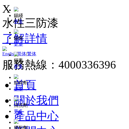
X
錫綫
水性三防漆
更多
了解詳情
錫條
更多
English
|
简体
|
繁体
錫膏
服務熱線：4000336396
更多
首頁
助焊劑
更多
關於我們
清洗劑
更多
產品中心
膠黏劑