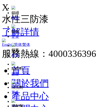
X
錫綫
水性三防漆
更多
了解詳情
錫條
更多
English
|
简体
|
繁体
錫膏
服務熱線：4000336396
更多
首頁
助焊劑
更多
關於我們
清洗劑
更多
產品中心
膠黏劑