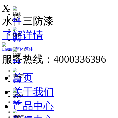
X
锡线
水性三防漆
更多
了解详情
锡条
更多
English
|
简体
|
繁体
锡膏
服务热线：4000336396
更多
首页
助焊剂
更多
关于我们
清洗剂
更多
产品中心
胶粘剂