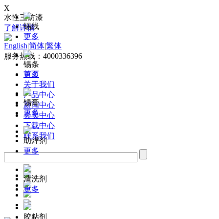
X
水性三防漆
锡线
了解详情
更多
English
|
简体
|
繁体
服务热线：4000336396
锡条
首页
更多
关于我们
产品中心
锡膏
新闻中心
更多
会员中心
下载中心
联系我们
助焊剂
更多
清洗剂
更多
胶粘剂