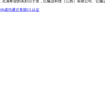
充满希望的美好日子里，亿铖达科技（江西）有限公司、亿铖达新
200成功通过美国UL认证