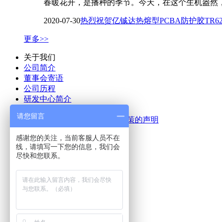
春暖花开，是播种的季节。今天，在这个生机盎然，
2020-07-30
热烈祝贺亿铖达热熔型PCBA防护胶TR6
更多>>
关于我们
公司简介
董事会寄语
公司历程
研发中心简介
参与起草的中国国家标准
请您留言
公司关于无冲突金属的采购政策的声明
联系我们
感谢您的关注，当前客服人员不在
线，请填写一下您的信息，我们会
产品中心
尽快和您联系。
锡线
锡条
锡膏
助焊剂
清洗剂
胶粘剂
预成型焊片