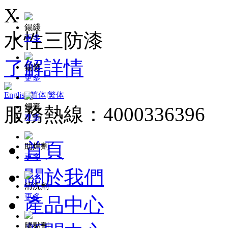
X
錫綫
水性三防漆
更多
了解詳情
錫條
更多
English
|
简体
|
繁体
錫膏
服務熱線：4000336396
更多
首頁
助焊劑
更多
關於我們
清洗劑
更多
產品中心
膠黏劑